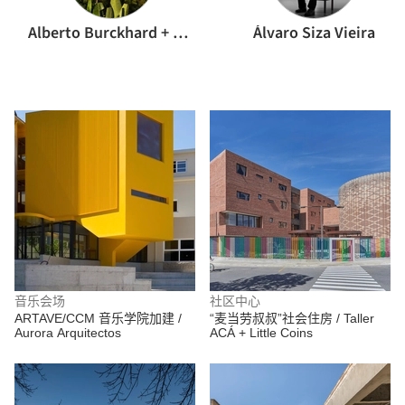
Alberto Burckhard + Carolina Echeverri
Álvaro Siza Vieira
音乐会场
社区中心
ARTAVE/CCM 音乐学院加建 /
“麦当劳叔叔”社会住房 / Taller
Aurora Arquitectos
ACÁ + Little Coins