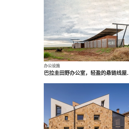
办公设施
巴拉圭田野办公室，轻盈的悬链线屋面 / 