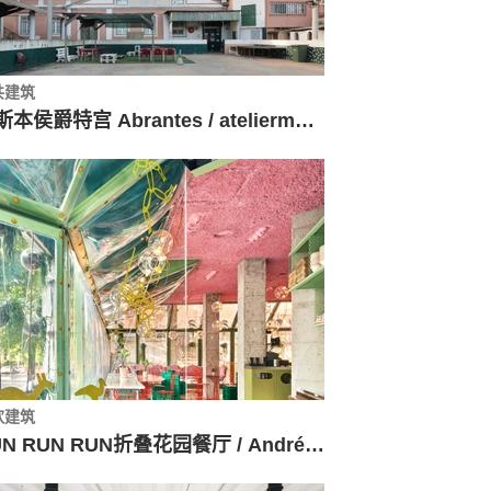
共建筑
里斯本侯爵特宫 Abrantes / ateliermob + Working with the 99%
饮建筑
RUN RUN RUN折叠花园餐厅 / Andrés Jaque / Office for Political Innovation