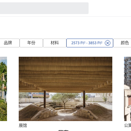
品牌
年份
材料
2573 Ft
- 3853 Ft
颜色
2
2
展馆
公