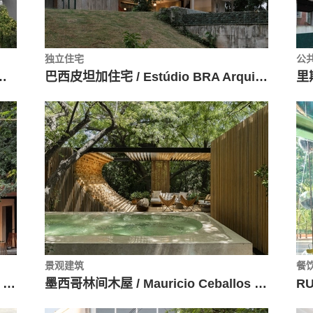
独立住宅
公
a de Arquitectos + Alsar Atelier + GB Urban Studio
巴西皮坦加住宅 / Estúdio BRA Arquitetura
景观建筑
餐
红色混凝土住宅Bugambilias / Taller Mexicano de Arquitectura
墨西哥林间木屋 / Mauricio Ceballos X Architects