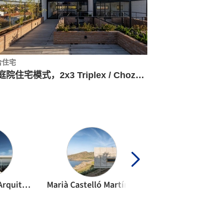
合住宅
半庭院住宅模式，2x3 Triplex / Choza. Espacio de Arquitectura
Fran Silvestre Arquitectos
Marià Castelló Martínez
NOMO STUDI