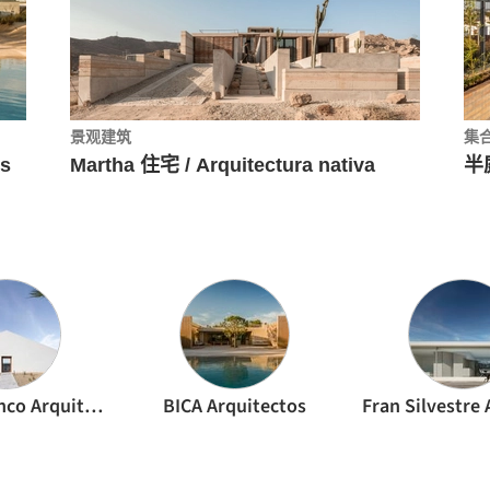
景观建筑
集
s
Martha 住宅 / Arquitectura nativa
Atelier Branco Arquitetura
BICA Arquitectos