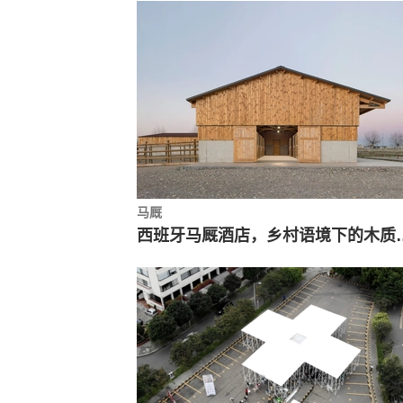
马厩
西班牙马厩酒店，乡村语境下的木质结