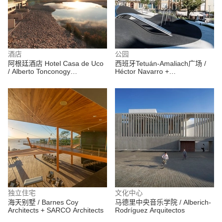
酒店
公园
阿根廷酒店 Hotel Casa de Uco
西班牙Tetuán-Amaliach广场 /
/ Alberto Tonconogy
Héctor Navarro +
Arquitectos
ARKHITEKTON
独立住宅
文化中心
海天别墅 / Barnes Coy
马德里中央音乐学院 / Alberich-
Architects + SARCO Architects
Rodríguez Arquitectos