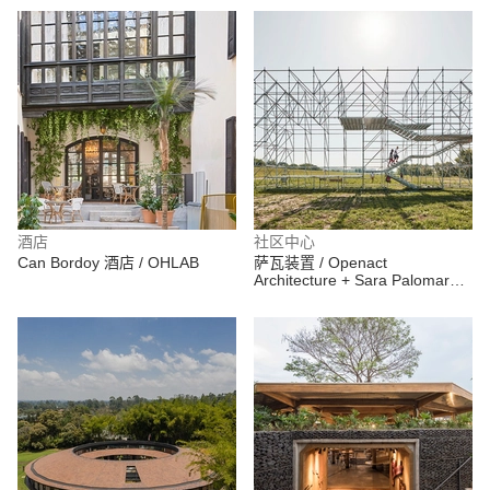
酒店
社区中心
Can Bordoy 酒店 / OHLAB
萨瓦装置 / Openact
Architecture + Sara Palomar
Studio