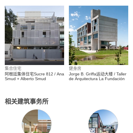
Luis Twose Arquitecto
Escudero, Cristián Boza Wilson
集合住宅
健身房
阿根廷集体住宅Sucre 812 / Ana
Jorge B. Griffa运动大楼 / Taller
Smud + Alberto Smud
de Arquitectura La Fundación
相关建筑事务所