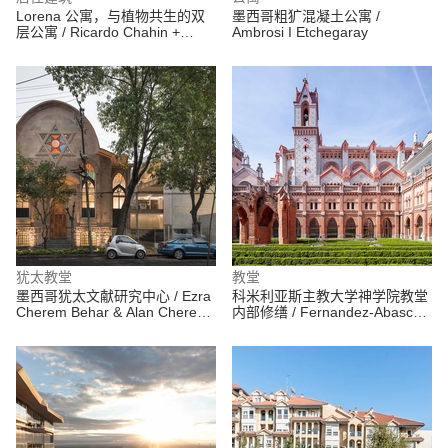
Lorena 公寓，与植物共生的双
墨西哥粗犷混凝土公寓 /
层公寓 / Ricardo Chahin +
Ambrosi I Etchegaray
Lucia Manzano Arquitetura +
Paisagismo
犹太教堂
教堂
墨西哥犹太文献研究中心 / Ezra
科米利亚斯主教大学神学院教堂
Cherem Behar & Alan Cherem
内部修缮 / Fernandez-Abascal
Hamui
+ Muruzabal + Alonso and
Barrientos + UPArquitectos