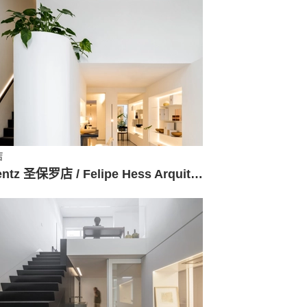
店
Wentz 圣保罗店 / Felipe Hess Arquitetos