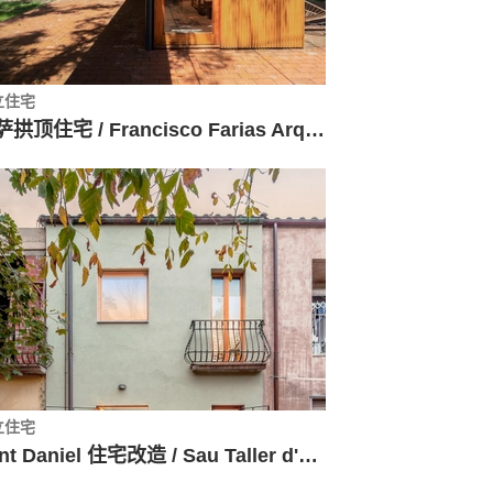
立住宅
维萨拱顶住宅 / Francisco Farias Arquitecto y Asociados
立住宅
Sant Daniel 住宅改造 / Sau Taller d'Arquitectura