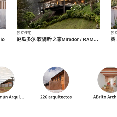
独立住宅
独
io
厄瓜多尔‘软隔断’之家Mirador / RAMA estudio
树
Mínimo Común Arquitectura
226 arquitectos
ABrito Arch