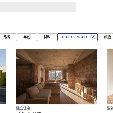
品牌
年份
材料
1636 Ft
- 2454 Ft
颜色
2
2
独立住宅
更