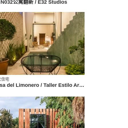
N032公寓翻新 / E32 Studios
立住宅
Casa del Limonero / Taller Estilo Arquitectura