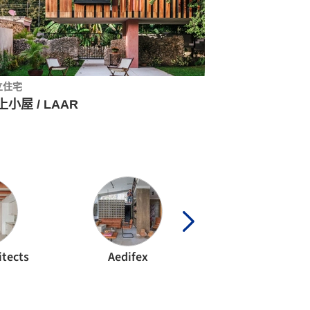
立住宅
上小屋 / LAAR
itects
Aedifex
Ahaus arquitect