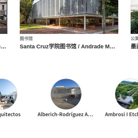
图书馆
公
居住综合体 Miragaia，立面重塑 / Menos é Mais Arquitectos
Santa Cruz学院图书馆 / Andrade Morettin Arquitetos Associados
quitectos
Alberich-Rodríguez Arquitectos
Ambrosi I Et