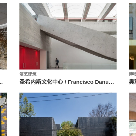
演艺建筑
博
rquitectura + Luis Twose Arquitecto
圣希内斯文化中心 / Francisco Danus, Jose Macchi, Florencia Escudero, Cristián Boza Wilson