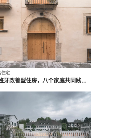
合住宅
西班牙改善型住房，八个家庭共同践行‘房住不炒’原则 / avlarquitectura + Antoni Bou Architectes