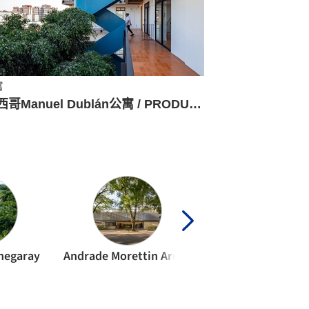
寓
墨西哥Manuel Dublán公寓 / PRODUCTORA
chegaray
Andrade Morettin Arquitetos Associados
Antoni Bou Archit