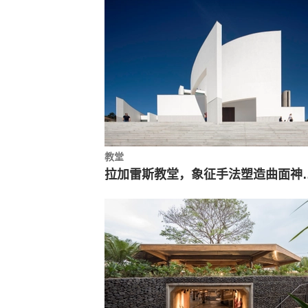
教堂
拉加雷斯教堂，象征手法塑造曲面神