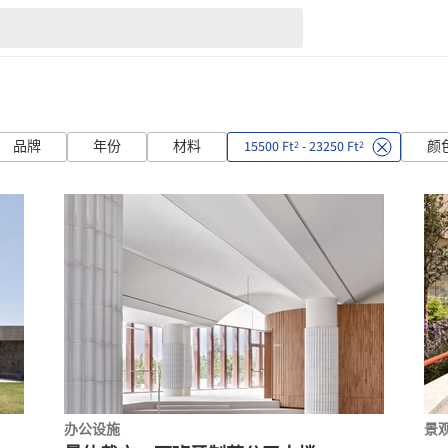
品牌
年份
材料
15500 Ft
- 23250 Ft
颜
2
2
办公设施
景