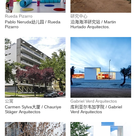
Rueda Pizarro
研究中心
Pablo Neruda幼儿园 / Rueda
沿海海洋研究站 / Martin
Pizarro
Hurtado Arquitectos.
公寓
Gabriel Verd Arquitectos
Carmen Sylva大厦 / Chauriye
库利亚尔韦加学院 / Gabriel
Stäger Arquitectos
Verd Arquitectos