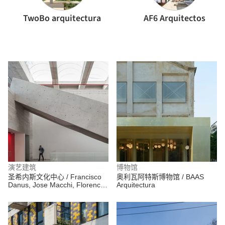
TwoBo arquitectura
AF6 Arquitectos
演艺建筑
博物馆
圣希内斯文化中心 / Francisco
奥利瓦阿特斯博物馆 / BAAS
Danus, Jose Macchi, Florencia
Arquitectura
Escudero, Cristián Boza Wilson