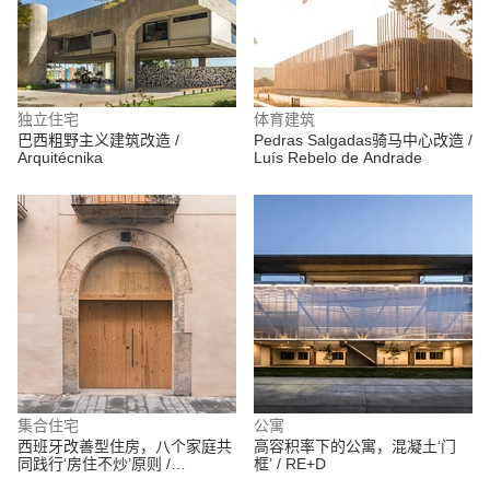
独立住宅
体育建筑
巴西粗野主义建筑改造 /
Pedras Salgadas骑马中心改造 /
Arquitécnika
Luís Rebelo de Andrade
集合住宅
公寓
西班牙改善型住房，八个家庭共
高容积率下的公寓，混凝土‘门
同践行‘房住不炒’原则 /
框’ / RE+D
avlarquitectura + Antoni Bou