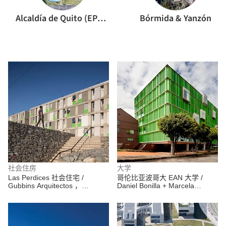
Alcaldía de Quito (EPMMOP)
Bórmida & Yanzón
社会住房
大学
Las Perdices 社会住宅 /
哥伦比亚波哥大 EAN 大学 /
Gubbins Arquitectos ，
Daniel Bonilla + Marcela
Polidura + Talhouk Arquitectos
Albornoz