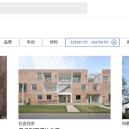
品牌
年份
材料
129167 Ft
- 193750 Ft
2
2
社会住房
科