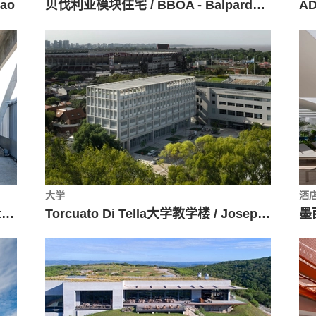
ao
贝伐利亚模块住宅 / BBOA - Balparda Brunel Oficina de Arquitectura
大学
酒
葡萄牙巴塞洛斯高中 / Cerejeira Fontes Architects
Torcuato Di Tella大学教学楼 / Josep Ferrando Architecture