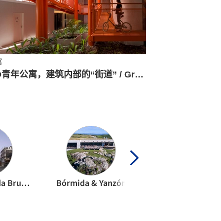
寓
HO青年公寓，建筑内部的“街道” / Grupo Uno en Uno
BBOA - Balparda Brunel Oficina de Arquitectura
Bórmida & Yanzón