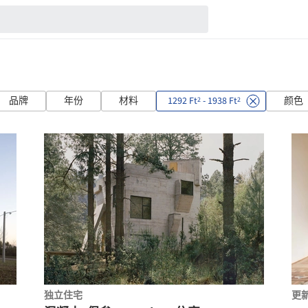
品牌
年份
材料
1292 Ft
- 1938 Ft
颜色
2
2
独立住宅
更