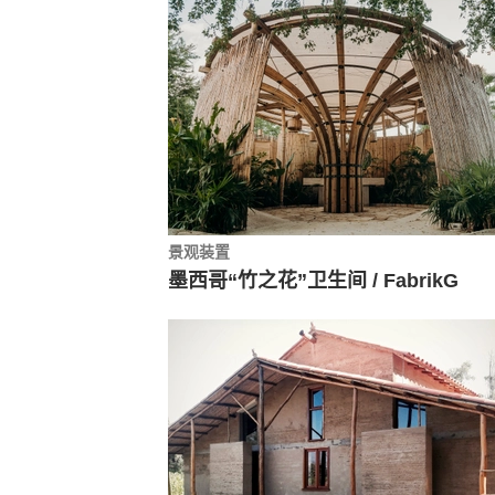
景观装置
墨西哥“竹之花”卫生间 / FabrikG