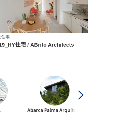
立住宅
19_HY住宅 / ABrito Architects
L
Abarca Palma Arquitectos
ABrito Architec