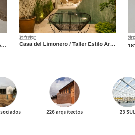
独立住宅
独
Casa del Limonero / Taller Estilo Arquitectura
Alcázar Arjona城墙的解释性空间/Mensulae | Arquitectura & Patrimonio
18
asociados
226 arquitectos
23 SU