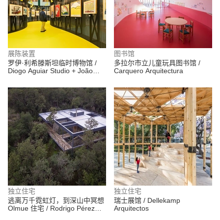
展陈装置
图书馆
罗伊·利希滕斯坦临时博物馆 /
多拉尔市立儿童玩具图书馆 /
Diogo Aguiar Studio + João
Carquero Arquitectura
Jesus Arquitectos
独立住宅
独立住宅
逃离万千霓虹灯，到深山中冥想
瑞士展馆 / Dellekamp
Olmue 住宅 / Rodrigo Pérez
Arquitectos
Kenchington