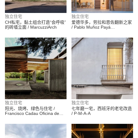
独立住宅
独立住宅
CH私宅，黏土组合打造“会呼吸”
爱德华多，劳拉和恩佐翻新之家
的砖墙立面 / MarcuzziArch
/ Pablo Muñoz Payá
Arquitectos
独立住宅
独立住宅
阳光、烧烤、绿色与住宅 /
七年磨一宅，西班牙的老宅改造
Francisco Cadau Oficina de
/ P-M-A-A
Arquitectura