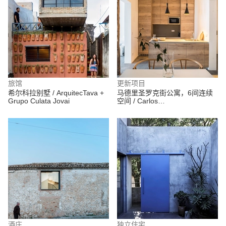
旅馆
更新项目
希尔科拉别墅 / ArquitecTava +
马德里圣罗克街公寓，6间连续
Grupo Culata Jovai
空间 / Carlos
ManzanoArquitectos
酒庄
独立住宅