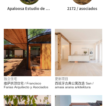
Apaloosa Estudio de Arquitectura y Diseño
2172 / asociados
独立住宅
更新项目
维萨拱顶住宅 / Francisco
西班牙古典公寓改造 San /
Farias Arquitecto y Asociados
amaia arana arkitektura