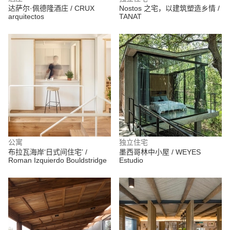
达萨尔·佩德隆酒庄 / CRUX
Nostos 之宅，以建筑塑造乡情 /
arquitectos
TANAT
公寓
独立住宅
布拉瓦海岸‘日式间住宅’ /
墨西哥林中小屋 / WEYES
Roman Izquierdo Bouldstridge
Estudio