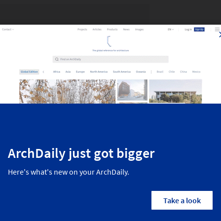
品牌
年份
材料
116250 Ft
- 174375 Ft
2
2
社会住房
酒