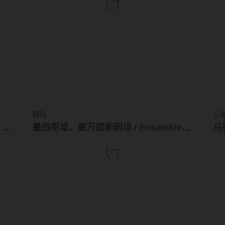
剧院
公
实联水上大楼 / Álvaro Siza + Carlos Castanheira
墨西哥城，塞万提斯剧场 / Ensamble Studio
马德