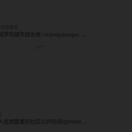
合用途建筑
圣保罗的城市综合体 / Königsberger Vannucchi
园
引入自然要素的社区公共空间/(EPMMOP)