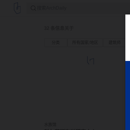
32
条信息关于
分类
所有国家/地区
建筑师
水族馆