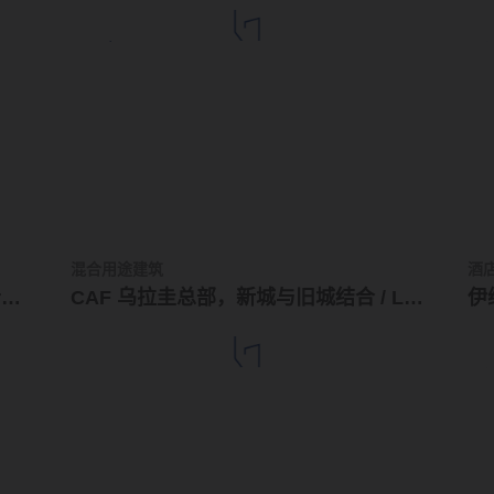
混合用途建筑
酒
HO青年公寓，建筑内部的“街道” / Grupo Uno en Uno
CAF 乌拉圭总部，新城与旧城结合 / LAPS Arquitectos
伊