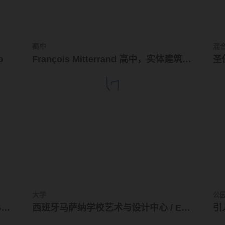
高中
混
o
François Mitterrand 高中，实体建筑与开放庭院的交错 / Jean Dubus + José Luiz Tabith
大学
公
药厂加建－总部和物流中心 / ORANGE arquitectura
西班牙马萨纳学校艺术与设计中心 / Estudio Carme Pinós