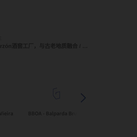
庄
Garzón酒窖工厂，与古老地质融合 / Bórmida & Yanzón
Vieira
BBOA - Balparda Brunel Oficina de Arquitectura
Bórmida & Yanz