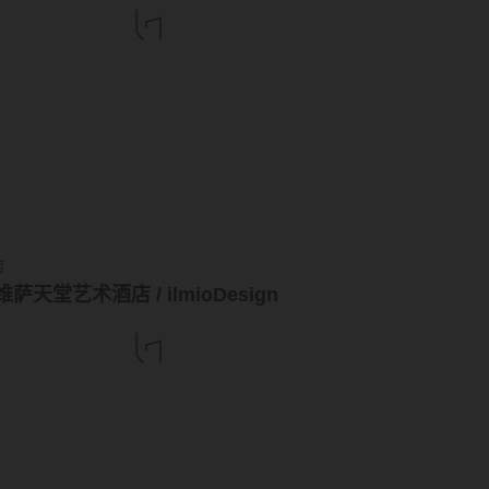
店
维萨天堂艺术酒店 / ilmioDesign