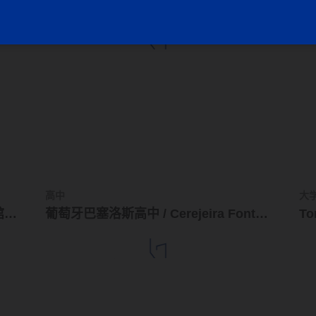
ao
贝伐利亚模块住宅 / BBOA - Balparda Brunel Oficina de Arquitectura
高中
大
AD经典：Ciudad Univers中心图书馆 / Juan O´Gorman
葡萄牙巴塞洛斯高中 / Cerejeira Fontes Architects