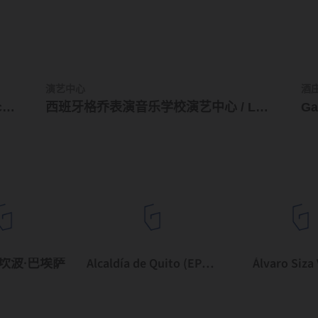
演艺中心
酒
墨西哥巴亚尔塔港皇家公园酒店 / Lucio Muniain
西班牙格乔表演音乐学校演艺中心 / LMU Arkitektura
坎波·巴埃萨
Alcaldía de Quito (EPMMOP)
Álvaro Siza 