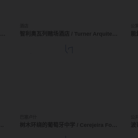
酒店
公
西班牙Granada游客接待中心 / José Luis López Siles & Francisco Moreno Martínez
智利奥瓦列赌场酒店 / Turner Arquitectos
能量
巴塞卢什
公
quitectos + DEL SANTE Arquitectos
树木环绕的葡萄牙中学 / Cerejeira Fontes Arquitectos