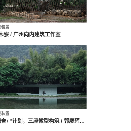
观装置
木寮 / 广州向内建筑工作室
观装置
“糖舍+”计划，三座微型构筑 / 郭廖辉工作室