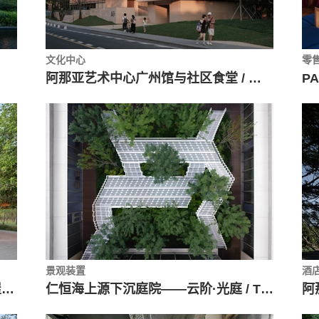
文化中心
零
阿那亚艺术中心广州馆与社区食堂 / 直向建筑
PA
景观装置
酒
“两个更好”城市书屋 —— 百花园书屋 / 刘宇扬建筑事务所
仁恒海上源下沉庭院——云阶·光庭 / TROP : terrains + open space