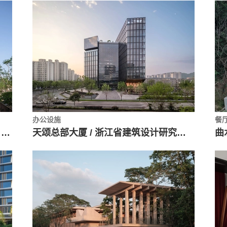
办公设施
餐
麓悦江城·绿心商业与A4X艺术中心： 无界山城 / 易加设计·UV
天颂总部大厦 / 浙江省建筑设计研究院有限公司
曲