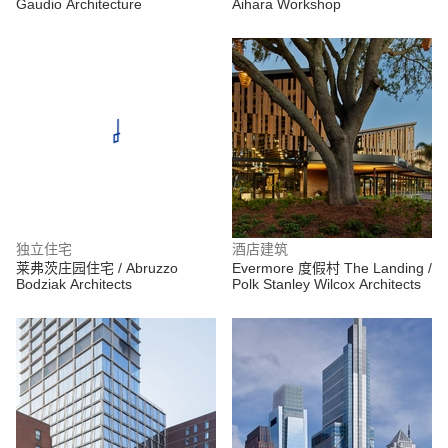
Gaudio Architecture
Aihara Workshop
独立住宅
酒店建筑
莱弗茨庄园住宅 / Abruzzo
Evermore 度假村 The Landing /
Bodziak Architects
Polk Stanley Wilcox Architects