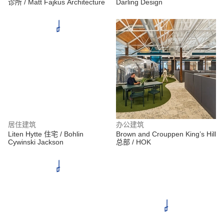
诊所 / Matt Fajkus Architecture
Darling Design
居住建筑
办公建筑
Liten Hytte 住宅 / Bohlin
Brown and Crouppen King’s Hill
Cywinski Jackson
总部 / HOK