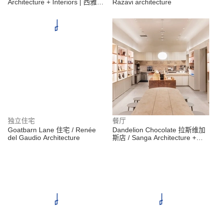
Architecture + Interiors | 西雅图
Razavi architecture
建筑师
独立住宅
餐厅
Goatbarn Lane 住宅 / Renée
Dandelion Chocolate 拉斯维加
del Gaudio Architecture
斯店 / Sanga Architecture +
Puddle Inc