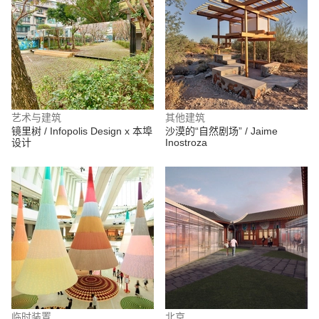
艺术与建筑
其他建筑
镜里树 / Infopolis Design x 本埠
沙漠的“自然剧场” / Jaime
设计
Inostroza
临时装置
北京