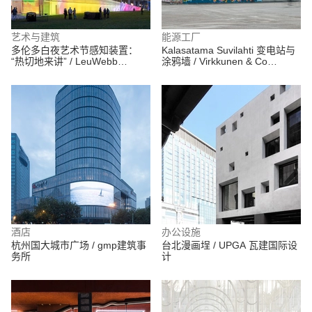
艺术与建筑
能源工厂
多伦多白夜艺术节感知装置：
Kalasatama Suvilahti 变电站与
“热切地来讲” / LeuWebb
涂鸦墙 / Virkkunen & Co
Projects + Mulvey & Banani
Architects
Lighting
酒店
办公设施
杭州国大城市广场 / gmp建筑事
台北漫画埕 / UPGA 瓦建国际设
务所
计