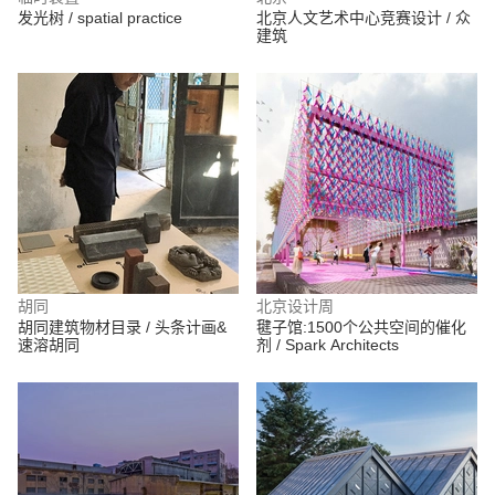
发光树 / spatial practice
北京人文艺术中心竞赛设计 / 众
建筑
胡同
北京设计周
胡同建筑物材目录 / 头条计画&
毽子馆:1500个公共空间的催化
速溶胡同
剂 / Spark Architects