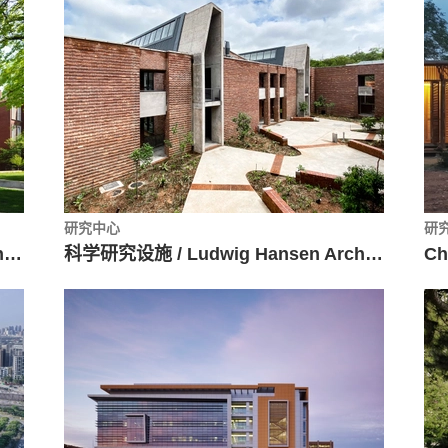
研究中心
研
Owsley Brown II 历史中心 / de Leon & Primmer Architecture Workshop
科学研究设施 / Ludwig Hansen Architects + Urban Designers