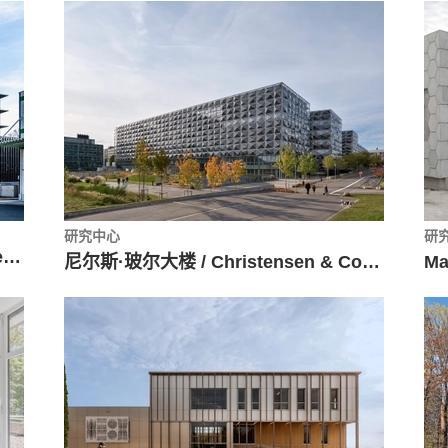
研究中心
研
InnoValley / TAISEI DESIGN Planners Architects & Engineers + DRAFT
尼尔斯·玻尔大楼 / Christensen & Co. Architects + Vilhelm Lauritzen Architects