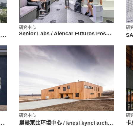
研究中心
研
Senior Labs / Alencar Futuros Possíveis
格拉茨医科大学校园 / Riegler Riewe Architekten
研究中心
研
 / Clouds Architecture Office + Atelier Tecnoform Co., Ltd
里赫莱比环境中心 / knesl kyncl architects