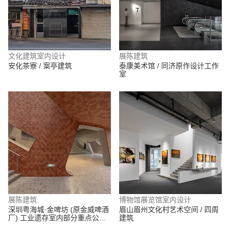
文化建筑室内设计
展陈建筑
安化茶寮 / 案亭建筑
泰康美术馆 / 同济原作设计工作
室
展陈建筑
博物馆展览馆室内设计
深圳粤海城·金啤坊 (原金威啤酒
眉山眉州文化村艺术空间 / 四周
厂) 工业遗存室内部分重点公共
建筑
空间改造设计 / Studio 10