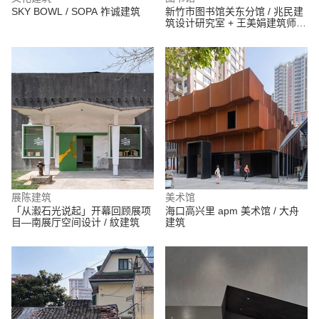
SKY BOWL / SOPA 祚诚建筑
新竹市图书馆关东分馆 / 兆民建
筑设计研究室 + 王美娟建筑师事
务所
展陈建筑
美术馆
「从瀫石光说起」开幕回顾展项
海口高兴里 apm 美术馆 / 大舟
目—南展厅空间设计 / 紋建筑
建筑