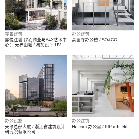
零售建筑
办公建筑
麓悦江城·绿心商业与A4X艺术中
高圆寺办公楼 / SO&CO.
心： 无界山城 / 易加设计·UV
办公设施
办公建筑
天颂总部大厦 / 浙江省建筑设计
Halcom 办公室 / KIP arhitekti
研究院有限公司