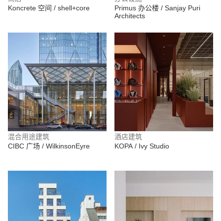
Koncrete 空间 / shell+core
Primus 办公楼 / Sanjay Puri
Architects
混合用途建筑
酒店建筑
CIBC 广场 / WilkinsonEyre
KOPA / Ivy Studio