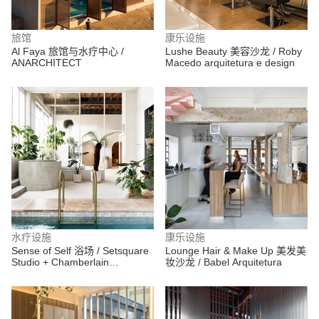
旅馆
康乐设施
Al Faya 旅馆与水疗中心 /
Lushe Beauty 美容沙龙 / Roby
ANARCHITECT
Macedo arquitetura e design
水疗设施
康乐设施
Sense of Self 浴场 / Setsquare
Lounge Hair & Make Up 美发美
Studio + Chamberlain
妆沙龙 / Babel Arquitetura
Architects + Hearth Studio