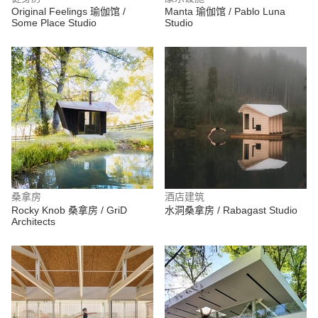
Original Feelings 瑜伽馆 /
Manta 瑜伽馆 / Pablo Luna
Some Place Studio
Studio
桑拿房
酒店建筑
Rocky Knob 桑拿房 / GriD
水洞桑拿房 / Rabagast Studio
Architects