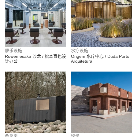
康乐设施
水疗设施
Rowen esaka 沙龙 / 松本直也设
Origem 水疗中心 / Duda Porto
计办公
Arquitetura
桑拿房
澡堂