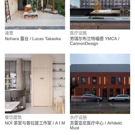
澡堂
医疗设施
Nohara 露台 / Lucas Takaoka
劳瑞尔布兰特福德 YMCA /
CannonDesign
餐饮建筑
水疗设施
NOÏ 茶室与普拉提工作室 / A I M
苏雷亚尼医疗中心 / Arhitekt
Must