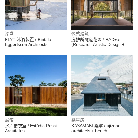
澡堂
仪式建筑
FLYT 沐浴装置 / Rintala
庇护所隧道花园 / RAD+ar
Eggertsson Architects
(Research Artistic Design +
architecture)
展馆
桑拿房
水库更衣室 / Estúdio Rossi
KASAMABI 桑拿 / ujizono
Arquitetos
architects + bench