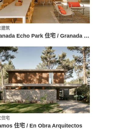
住建筑
Granada Echo Park 住宅 / Granada Form
立住宅
amos 住宅 / En Obra Arquitectos