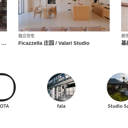
独立住宅
居
Alvorada 谷仓珊瑚之家 / Nildo José Arquitetos
Ficazzella 庄园 / Valari Studio
基座
AOTA
fala
Studio S