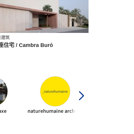
住建筑
住宅 / Cambra Buró
axe
naturehumaine architecture
Di Frenna Arquite