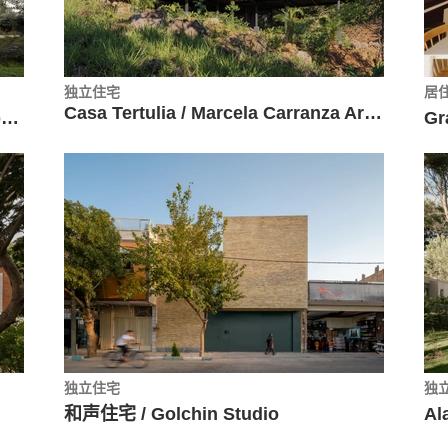
独立住宅
居
Casa Tertulia / Marcela Carranza Arquitectura
Treelithon 乡村度假屋 / Not a Number Architects
独立住宅
独
和声住宅 / Golchin Studio
Al