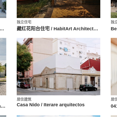
独立住宅
独
 / DARE – Design Arena + Research
藏红花阳台住宅 / HabitArt Architecture Studio
Be
居住建筑
居
Casa Nido / Iterare arquitectos
Pisçude 住宅 / Revvero Arq + Mariana Bet Arquitetura
04