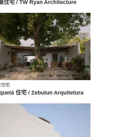
住宅 / TW Ryan Architecture
立住宅
quetá 住宅 / Zebulun Arquitetura