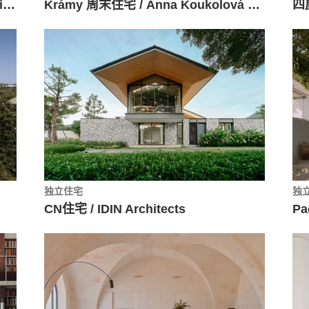
Vila do Conde 集合住宅 / Raulino Silva Arquitecto
Krámy 周末住宅 / Anna Koukolová architekti
四屋
独立住宅
独
CN住宅 / IDIN Architects
Pa