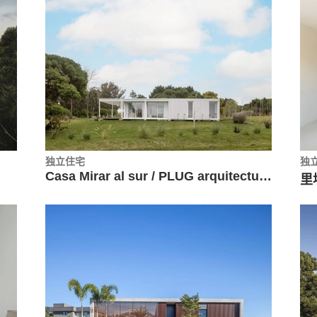
独立住宅
独
Casa Mirar al sur / PLUG arquitectura modular
里