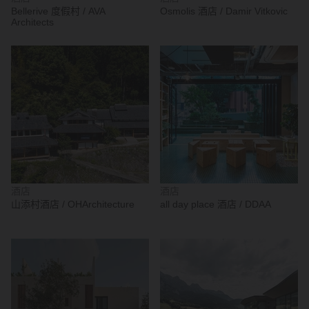
Bellerive 度假村 / AVA
Osmolis 酒店 / Damir Vitkovic
Architects
酒店
酒店
山添村酒店 / OHArchitecture
all day place 酒店 / DDAA