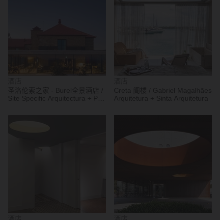
酒店
酒店
圣洛伦索之家 - Burel全景酒店 /
Creta 阁楼 / Gabriel Magalhães
Site Specific Arquitectura + P-
Arquitetura + Sinta Arquitetura
06 Atelier
酒店
酒店