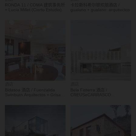
RONDA 11 / COMA 建筑事务所
卡拉斯科希尔顿欢朋酒店 /
+ Lucía Millet (Cierto Estudio)
gualano + gualano: arquitectos
酒店
酒店
Bidasoa 酒店 / Fuenzalida
Bela Fisterra 酒店 /
Swinburn Arquitectos + Grisanti
CREUSeCARRASCO
& Cussen
Arquitectos