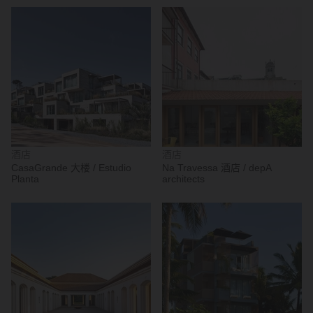
酒店
酒店
CasaGrande 大楼 / Estudio
Na Travessa 酒店 / depA
Planta
architects