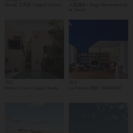
Meraki 工作室 / Sigurd Larsen
人类酒店 / Jorge Hernández de
la Garza
酒店
酒店
Naboa Tulum / Jaque Studio
La Posada 酒店 / MARIANO