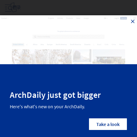
登录
1,164
条信息关于
1,164
条信息关于
酒店
所有国家/地区
建筑师
品牌
Fil