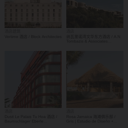
酒店建筑
酒店
Vertime 酒店 / Block Architectes
纳瓦里诺湾文华东方酒店 / A.N.
Tombazis & Associates
Architects + K-Studio
酒店
酒店
Dusit Le Palais Tu Hoa 酒店 /
Rosa Jamaica 海滩俱乐部 /
Baumschlager Eberle
Gris | Estudio de Diseño +
Architekten
Arquitectura