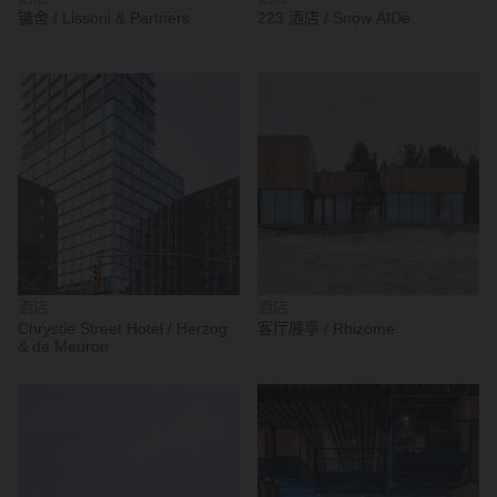
镛舍 / Lissoni & Partners
223 酒店 / Snow AIDe
酒店
酒店
Chrystie Street Hotel / Herzog
客厅展亭 / Rhizome
& de Meuron