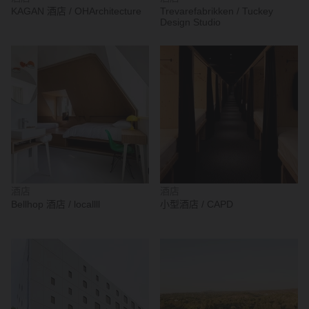
KAGAN 酒店 / OHArchitecture
Trevarefabrikken / Tuckey
Design Studio
酒店
酒店
Bellhop 酒店 / locallll
小型酒店 / CAPD