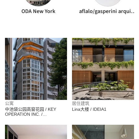
ODA New York
aflalo/gasperini arquitetos
公寓
居住建筑
中池袋公园高窗花园 / KEY
Lina大楼 / IDEIA1
OPERATION INC. /
ARCHITECTS