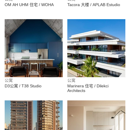
OM AH UHM 住宅 / WOHA
Tacora 大楼 / APLAB Estudio
公寓
公寓
D3公寓 / T38 Studio
Marinera 住宅 / Dilekci
Architects