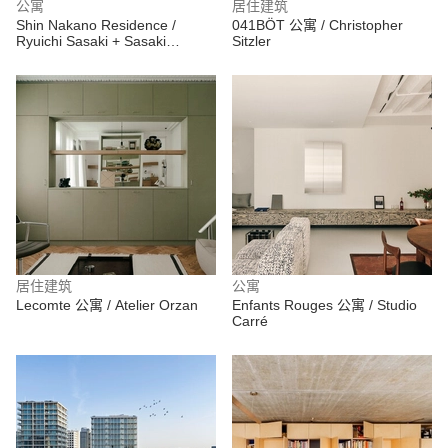
公寓
居住建筑
Shin Nakano Residence /
041BÖT 公寓 / Christopher
Ryuichi Sasaki + Sasaki
Sitzler
Architecture
居住建筑
公寓
Lecomte 公寓 / Atelier Orzan
Enfants Rouges 公寓 / Studio
Carré