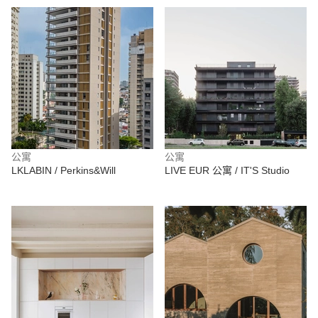
公寓
公寓
LKLABIN / Perkins&Will
LIVE EUR 公寓 / IT'S Studio