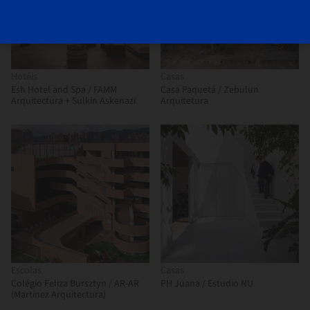
Hotéis
Casas
Esh Hotel and Spa / FAMM
Casa Paquetá / Zebulun
Arquitectura + Sulkin Askenazi
Arquitetura
Escolas
Casas
Colégio Feliza Bursztyn / AR-AR
PH Juana / Estudio NU
(Martínez Arquitectura)