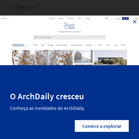
Iniciar sessão
Projetos De 2024
Os melhores projetos de arquitetura publicados recentemente no
ArchDaily. A arquitetura residencial, o design de interiores, o
paisagismo e o urbanismo mais inspiradores das melhores arquitetas
e arquitetos do mundo. Encontre todos os projetos mais recentes
realizados em 2024.
3,251
Resultados
Categorias
País/Região
Escritórios
Empresas