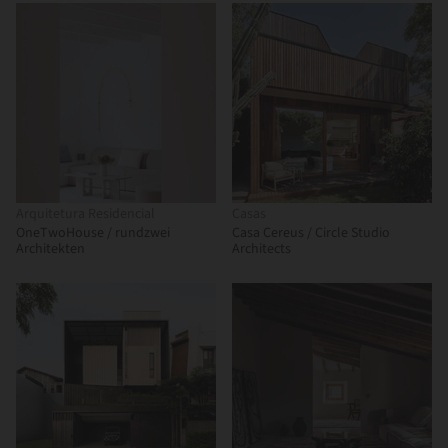
Arquitetura Residencial
Casas
OneTwoHouse / rundzwei
Casa Cereus / Circle Studio
Architekten
Architects