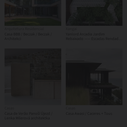
Arquitetura Residencial
Xangai
Casa BBB / Beczak / Beczak /
Yanlord Arcadia Jardim
Architekci
Rebaixado —— Escadas Rendadas
/ TROP : terrains + open space
Casas
Casas
Casa de Verão Panoší Újezd /
Casa Awasi / Caceres + Tous
Lenka Milerová architektka