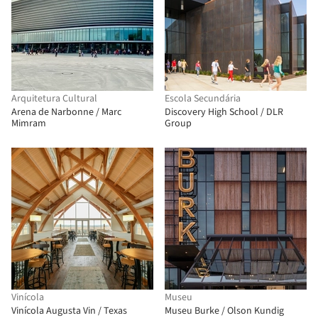
Arquitetura Cultural
Escola Secundária
Arena de Narbonne / Marc
Discovery High School / DLR
Mimram
Group
Vinícola
Museu
Vinícola Augusta Vin / Texas
Museu Burke / Olson Kundig