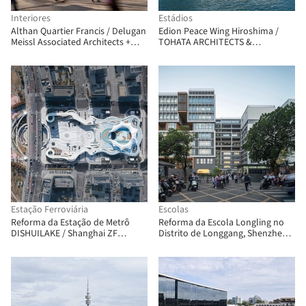
Interiores
Estádios
Althan Quartier Francis / Delugan
Edion Peace Wing Hiroshima /
Meissl Associated Architects +
TOHATA ARCHITECTS &
Josef Weichenberger Architects
ENGINEERS, INC. + ENVIRONMENT
DESIGN INSTITUTE + TAISEI
DESIGN Planners Architects &
Engineers
Estação Ferroviária
Escolas
Reforma da Estação de Metrô
Reforma da Escola Longling no
DISHUILAKE / Shanghai ZF
Distrito de Longgang, Shenzhen /
Architectural Design
Yijing Architectural Design