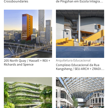
Crossboundaries
de Pingshan em Escola Integrada
de Nove Anos / CCDI Dongxiying
Studio
Arquitetura Educacional
205 North Quay / Hassell + REX +
Richards and Spence
Complexo Educacional da Rua
Kangsheng / SEU-ARCH + ZRADI +
UA GROUP