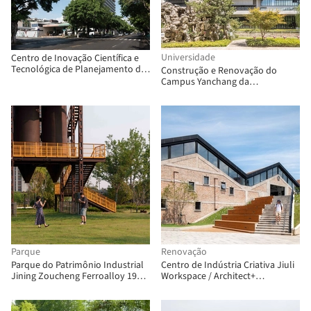
Universidade
Centro de Inovação Científica e
Tecnológica de Planejamento de
Construção e Renovação do
Zhuhai / nsaaa + Zhuhai Institute
Campus Yanchang da
of Urban Planning & Design
Universidade de Xangai / ECADI
Sigma Architects
Parque
Renovação
Parque do Patrimônio Industrial
Centro de Indústria Criativa Jiuli
Jining Zoucheng Ferroalloy 1971
Workspace / Architect+
(Fase I) / DDON
Architectural Design Studio