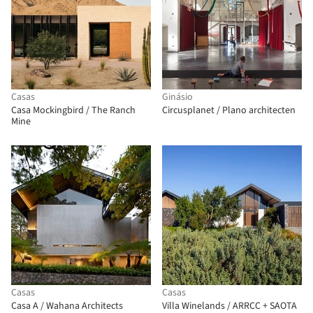
Casas
Ginásio
Casa Mockingbird / The Ranch
Circusplanet / Plano architecten
Mine
Casas
Casas
Casa A / Wahana Architects
Villa Winelands / ARRCC + SAOTA