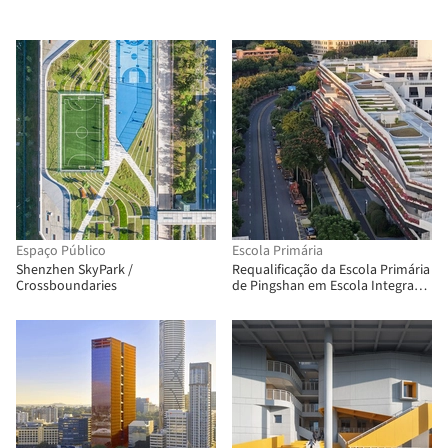
Espaço Público
Escola Primária
Shenzhen SkyPark /
Requalificação da Escola Primária
Crossboundaries
de Pingshan em Escola Integrada
de Nove Anos / CCDI Dongxiying
Studio