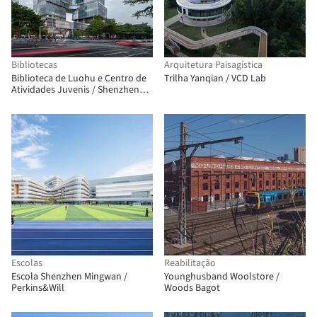
Bibliotecas
Arquitetura Paisagística
Biblioteca de Luohu e Centro de
Trilha Yanqian / VCD Lab
Atividades Juvenis / Shenzhen
Huahui Design + iDEA
Escolas
Reabilitação
Escola Shenzhen Mingwan /
Younghusband Woolstore /
Perkins&Will
Woods Bagot