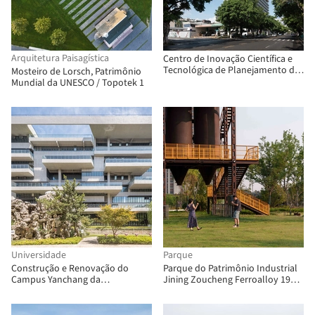
Arquitetura Paisagística
Centro de Inovação Científica e
Tecnológica de Planejamento de
Mosteiro de Lorsch, Patrimônio
Zhuhai / nsaaa + Zhuhai Institute
Mundial da UNESCO / Topotek 1
of Urban Planning & Design
Universidade
Parque
Construção e Renovação do
Parque do Patrimônio Industrial
Campus Yanchang da
Jining Zoucheng Ferroalloy 1971
Universidade de Xangai / ECADI
(Fase I) / DDON
Sigma Architects