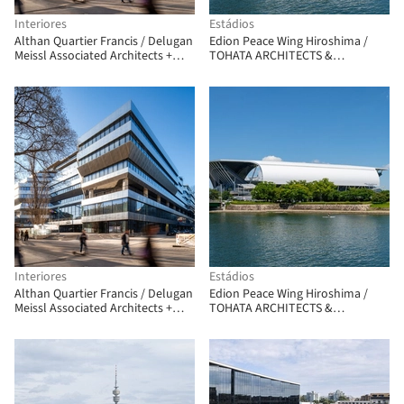
Interiores
Estádios
Althan Quartier Francis / Delugan
Edion Peace Wing Hiroshima /
Meissl Associated Architects +
TOHATA ARCHITECTS &
Josef Weichenberger Architects
ENGINEERS, INC. + ENVIRONMENT
DESIGN INSTITUTE + TAISEI
DESIGN Planners Architects &
Engineers
Interiores
Estádios
Althan Quartier Francis / Delugan
Edion Peace Wing Hiroshima /
Meissl Associated Architects +
TOHATA ARCHITECTS &
Josef Weichenberger Architects
ENGINEERS, INC. + ENVIRONMENT
DESIGN INSTITUTE + TAISEI
DESIGN Planners Architects &
Engineers