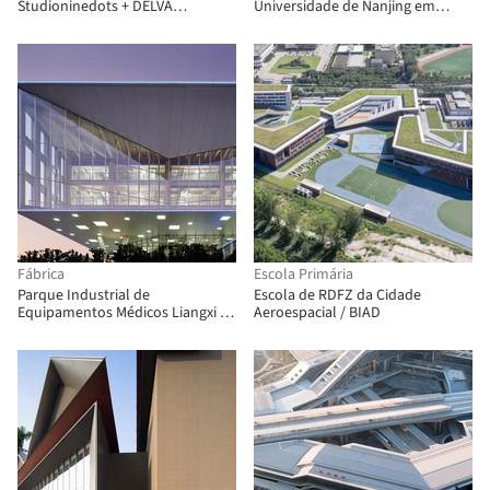
Studioninedots + DELVA
Universidade de Nanjing em
Landscape Architecture
Suzhou / Tus-Design
Fábrica
Escola Primária
Parque Industrial de
Escola de RDFZ da Cidade
Equipamentos Médicos Liangxi /
Aeroespacial / BIAD
UDG About Studio