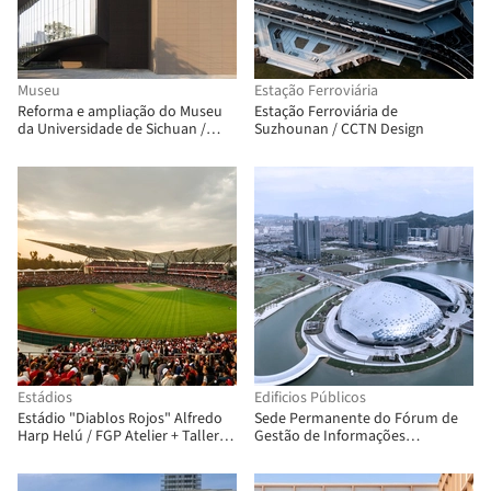
Museu
Estação Ferroviária
Reforma e ampliação do Museu
Estação Ferroviária de
da Universidade de Sichuan /
Suzhounan / CCTN Design
CSWADI
Estádios
Edificios Públicos
Estádio "Diablos Rojos" Alfredo
Sede Permanente do Fórum de
Harp Helú / FGP Atelier + Taller
Gestão de Informações
ADG
Geoespaciais das Nações Unidas
no Condado de Deqing / UAD