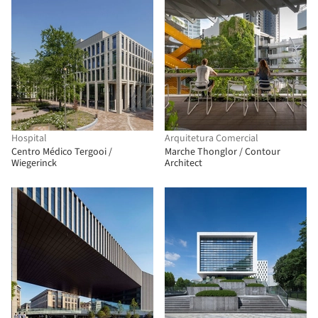
Hospital
Arquitetura Comercial
Centro Médico Tergooi /
Marche Thonglor / Contour
Wiegerinck
Architect