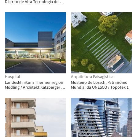
Hongdao, China / gmp Architects
Distrito de Alta Tecnologia de
Suzhou / ARTS Group
Hospital
Arquitetura Paisagística
Landesklinikum Thermenregion
Mosteiro de Lorsch, Patrimônio
Mödling / Architekt Katzberger +
Mundial da UNESCO / Topotek 1
Habeler & Kirchweger Architekten