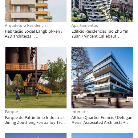
Arquitetura Residencial
Apartamentos
Habitação Social Langblokken /
Edifício Residencial Tao Zhu Yin
A2D architects +
Yuan / Vincent Callebaut
Architectenbureau Vanhecke &
Architectures
Suls
Parque
Interiores
Parque do Patrimônio Industrial
Althan Quartier Francis / Delugan
Jining Zoucheng Ferroalloy 1971
Meissl Associated Architects +
(Fase I) / DDON
Josef Weichenberger Architects