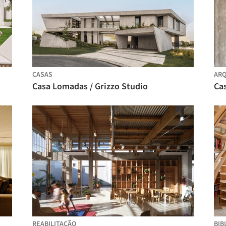
CASAS
ARQ
Casa Lomadas / Grizzo Studio
Ca
REABILITAÇÃO
BIB