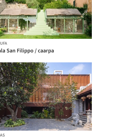
UFA
la San Filippo / caarpa
AS