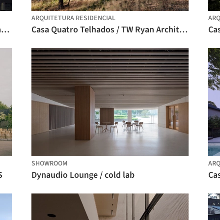
ARQUITETURA RESIDENCIAL
ARQ
Residência Shin Nakano / Ryuichi Sasaki + Sasaki Architecture
Casa Quatro Telhados / TW Ryan Architecture
Cas
SHOWROOM
ARQ
S
Dynaudio Lounge / cold lab