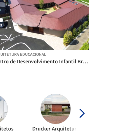
UITETURA EDUCACIONAL
Centro de Desenvolvimento Infantil Bring Up Midori / OOOarchitecture
itetos
Drucker Arquitetura