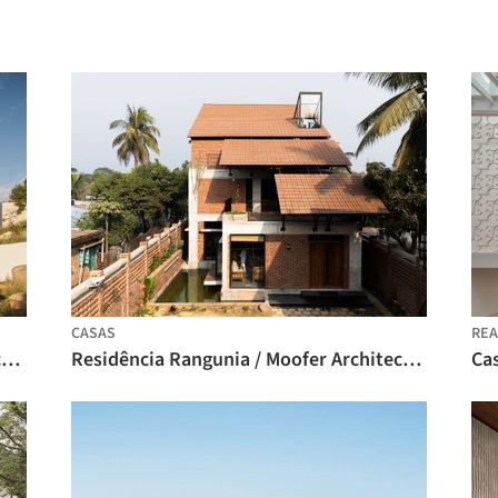
CASAS
REA
Cabana RB Tapalpa / ALMA de Arquitectos
Residência Rangunia / Moofer Architecture
Cas