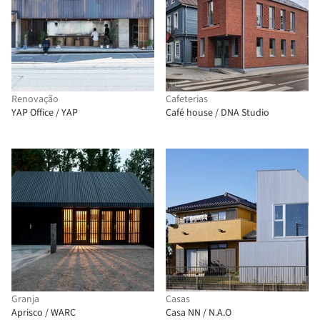
Renovação
Cafeterias
YAP Office / YAP
Café house / DNA Studio
Granja
Casas
Aprisco / WARC
Casa NN / N.A.O