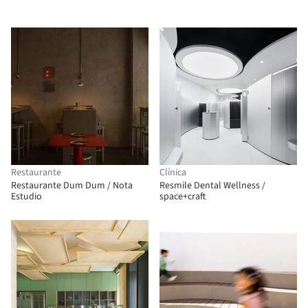
Restaurante
Clínica
Restaurante Dum Dum / Nota
Resmile Dental Wellness /
Estudio
space+craft