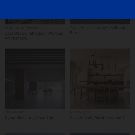
Arquitetura Residencial
Tiger Track Ecolodge / Building
Bureau
Casa Quatro Telhados / TW Ryan
Architecture
Showroom
Renovação
Dynaudio Lounge / cold lab
Casa Mezcal / Barde + vanVoltt