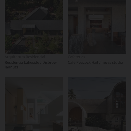
Arquitetura Residencial
Cafeterias
Residência Lakeside / Disbrow
Café Peacock Hail / movs studio
Iannuzzi