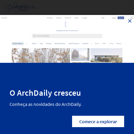
Iniciar sessão
Filtrar Projetos Por Área
Os melhores projetos de arquitetura publicados recentemente no
ArchDaily. A arquitetura residencial, o design de interiores, o
paisagismo e o urbanismo mais inspiradores das melhores arquitetas
e arquitetos do mundo.
4,970
Resultados
Categorias
País/Região
Escritórios
Empresas