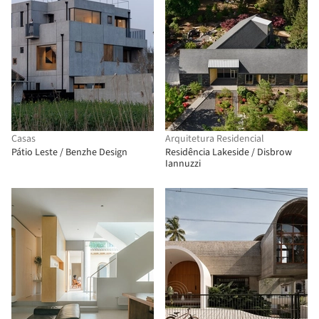
Casas
Arquitetura Residencial
Pátio Leste / Benzhe Design
Residência Lakeside / Disbrow
Iannuzzi