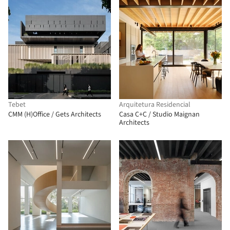
Tebet
Arquitetura Residencial
CMM (H)Office / Gets Architects
Casa C+C / Studio Maignan
Architects