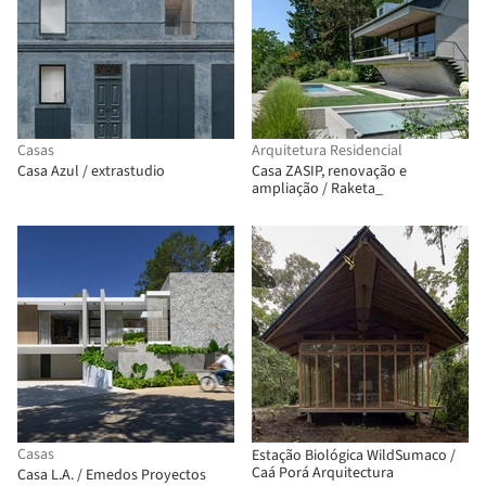
Casas
Arquitetura Residencial
Casa Azul / extrastudio
Casa ZASIP, renovação e
ampliação / Raketa_
Casas
Estação Biológica WildSumaco /
Caá Porá Arquitectura
Casa L.A. / Emedos Proyectos