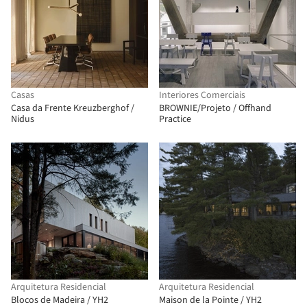
Casas
Interiores Comerciais
Casa da Frente Kreuzberghof /
BROWNIE/Projeto / Offhand
Nidus
Practice
Arquitetura Residencial
Arquitetura Residencial
Blocos de Madeira / YH2
Maison de la Pointe / YH2