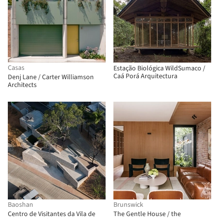
Casas
Estação Biológica WildSumaco /
Caá Porá Arquitectura
Denj Lane / Carter Williamson
Architects
Baoshan
Brunswick
Centro de Visitantes da Vila de
The Gentle House / the