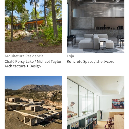
Arquitetura Residencial
Loja
Chalé Percy Lake / Michael Taylor
Koncrete Space / shell+core
Architecture + Design