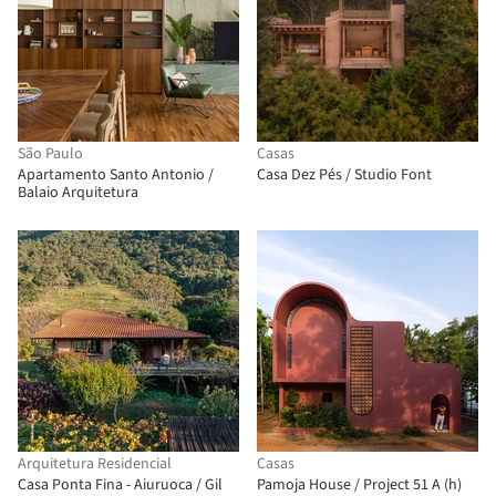
São Paulo
Casas
Apartamento Santo Antonio /
Casa Dez Pés / Studio Font
Balaio Arquitetura
Arquitetura Residencial
Casas
Casa Ponta Fina - Aiuruoca / Gil
Pamoja House / Project 51 A (h)