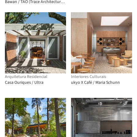
Bawan / TAO (Trace Architecture
Office)
Arquitetura Residencial
Interiores Culturais
Casa Ouriques / Ultra
ukyo X Café / Maria Schunn