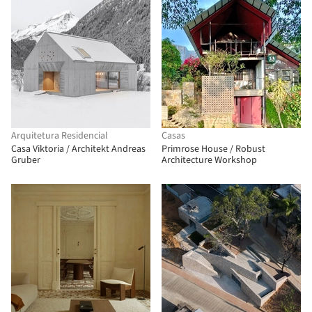
Arquitetura Residencial
Casas
Casa Viktoria / Architekt Andreas
Primrose House / Robust
Gruber
Architecture Workshop