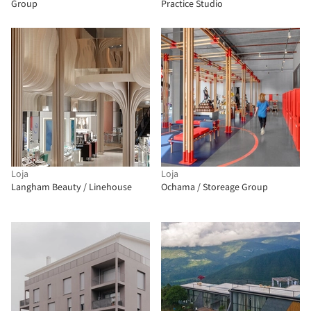
Group
Practice Studio
Loja
Loja
Langham Beauty / Linehouse
Ochama / Storeage Group