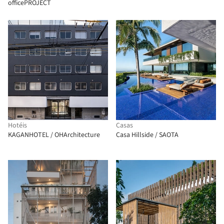
officePROJECT
Hotéis
Casas
KAGANHOTEL / OHArchitecture
Casa Hillside / SAOTA