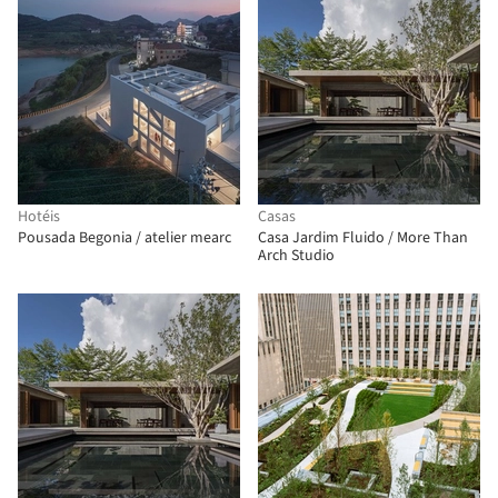
Hotéis
Casas
Pousada Begonia / atelier mearc
Casa Jardim Fluido / More Than
Arch Studio