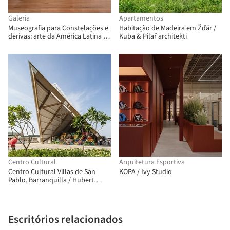
Galeria
Apartamentos
Museografia para Constelações e
Habitação de Madeira em Žďár /
derivas: arte da América Latina na
Kuba & Pilař architekti
Coleção FEMSA / Max von Werz
Arquitectos + Mauricio Mesta
Arquitectos
Centro Cultural
Arquitetura Esportiva
Centro Cultural Villas de San
KOPA / Ivy Studio
Pablo, Barranquilla / Hubert
Klumpner + Diego Ceresuela-
Wiesmann + Alejandro Restrepo
Montoya
Escritórios relacionados