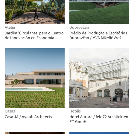
Ateliê
Dubrovčan
Jardim 'Circulante' para o Centro
Prédio de Produção e Escritórios
de Innovación en Economía
Dubrovčan / MVA Mikelić Vreš
Circular (CIEC) / gaSSz arquitectos
Arhitekti
Casas
Hotéis
Casa JA / Ayoub Architects
Hotel Aurora / feld72 Architekten
ZT GmbH