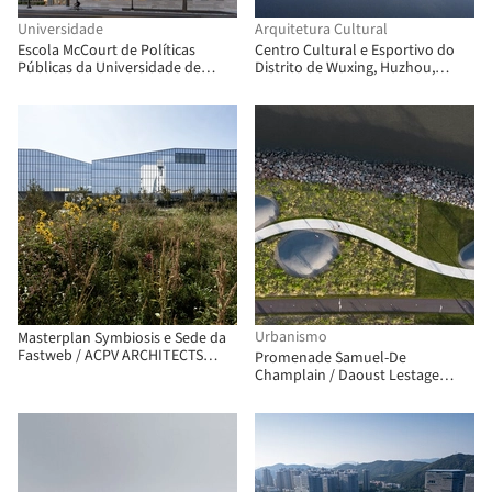
Universidade
Arquitetura Cultural
Escola McCourt de Políticas
Centro Cultural e Esportivo do
Públicas da Universidade de
Distrito de Wuxing, Huzhou,
Georgetown / Robert A.M. Stern
Zhejiang / Link (Shanghai)
Architects
Architectural Design
Urbanismo
Masterplan Symbiosis e Sede da
Fastweb / ACPV ARCHITECTS
Promenade Samuel-De
Antonio Citterio Patricia Viel
Champlain / Daoust Lestage
Lizotte Stecker