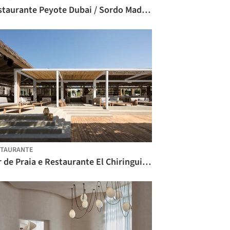
Restaurante Peyote Dubai / Sordo Madaleno Arquitectos
STAURANTE
Bar de Praia e Restaurante El Chiringuito / Anarchitect