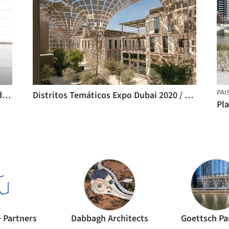
PAI
Coreografia de uma Nuvem, Pavilhão de Arte Sombras Dançantes no Louvre Abu Dhabi / YOKOMAE et BOUAYAD
Distritos Temáticos Expo Dubai 2020 / Hopkins Architects
+ Partners
Dabbagh Architects
Goettsch Pa