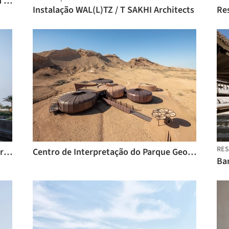
Lounge e Restaurante MYATA Platinum / DA bureau
Instalação WAL(L)TZ / T SAKHI Architects
RE
Instalação Barjeel / Miskavi Architecture Studio
Centro de Interpretação do Parque Geológico de Buhais / Hopkins Architects