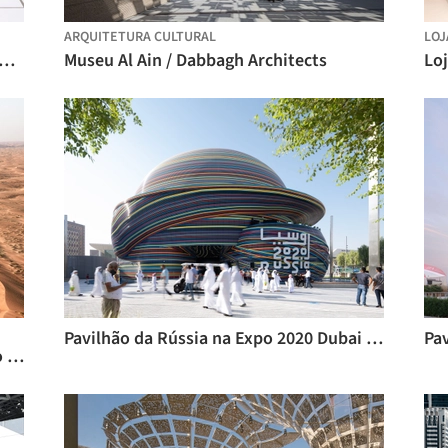
ARQUITETURA CULTURAL
LOJ
 de História Natural de Abu Dhabi / Mecanoo
Museu Al Ain / Dabbagh Architects
Pavilhão da Rússia na Expo 2020 Dubai / SPEECH
Retiro Mysk Al Badayer, Acampamento no Deserto / Wael Al-Masri Planners & Architects