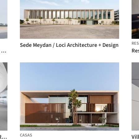
RE
Sede Meydan / Loci Architecture + Design
Residência Taupe / Loci Architecture + Design
CASAS
Interiores da Sede da BEEAH / ACPV ARCHITECTS Antonio Citterio Patricia Viel
Vil