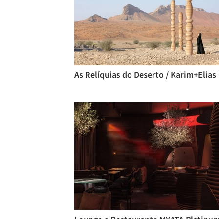
As Relíquias do Deserto / Karim+Elias