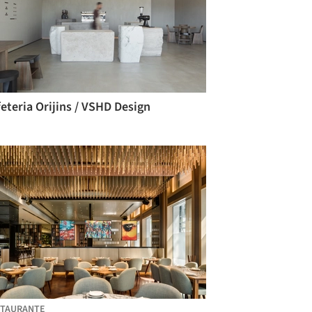
eteria Orijins / VSHD Design
STAURANTE