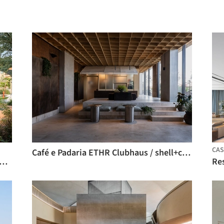
CAS
Café e Padaria ETHR Clubhaus / shell+core
Parques de Bairro em Abu Dhabi / SLA