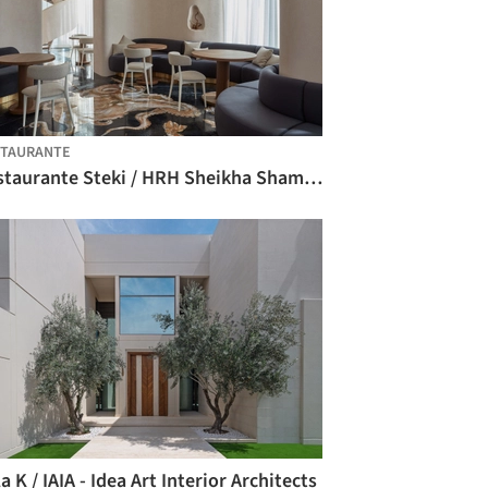
STAURANTE
Restaurante Steki / HRH Sheikha Shamseh Al Sharqi + Carlos Gris Studio
la K / IAIA - Idea Art Interior Architects