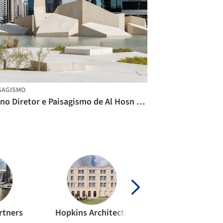
SAGISMO
Plano Diretor e Paisagismo de Al Hosn / CEBRA
rtners
Hopkins Architects