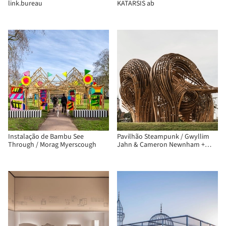
link.bureau
KATARSIS ab
Instalação de Bambu See
Pavilhão Steampunk / Gwyllim
Through / Morag Myerscough
Jahn & Cameron Newnham +
Soomeen Hahm Design + Igor
Pantic