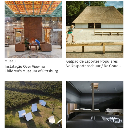
Museu
Galpão de Esportes Populares
Volkssportenschuur / De Gouden
Instalação Over View no
Liniaal Architecten
Children's Museum of Pittsburgh
/ FreelandBuck