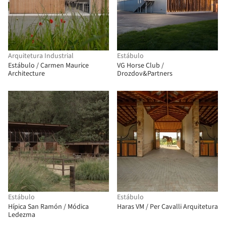
Arquitetura Industrial
Estábulo
Estábulo / Carmen Maurice
VG Horse Club /
Architecture
Drozdov&Partners
Estábulo
Estábulo
Hípica San Ramón / Módica
Haras VM / Per Cavalli Arquitetura
Ledezma