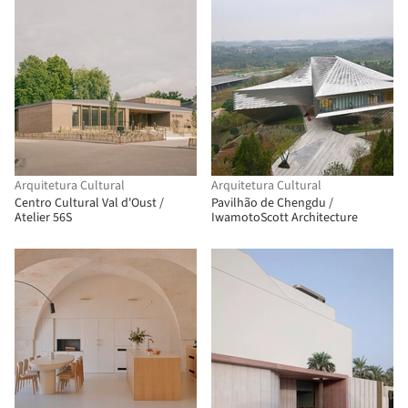
Arquitetura Cultural
Arquitetura Cultural
Centro Cultural Val d'Oust /
Pavilhão de Chengdu /
Atelier 56S
IwamotoScott Architecture