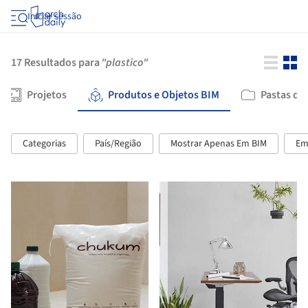
Iniciar sessão
17
Resultados para
"plastico"
Projetos
Produtos e Objetos BIM
Pastas de
Categorias
País/Região
Mostrar Apenas Em BIM
Em