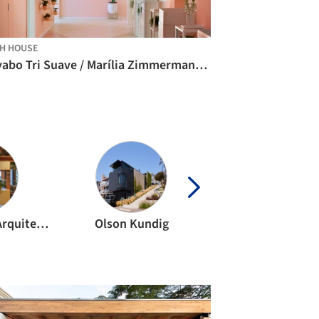
H HOUSE
Lavabo Tri Suave / Marília Zimmermann Arquitetura e Interiores
Estúdio Rossi Arquitetos
Olson Kundig
23 SUL