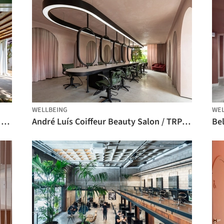
WELLBEING
WEL
SV Farm and Spa / Dall'Ovo Magalhães Arquitetura
André Luís Coiffeur Beauty Salon / TRPC Arquitetos