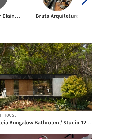
Arquitetare por Elaine Zanon & Claudia Machado
Bruta Arquitetura
H HOUSE
Bateia Bungalow Bathroom / Studio 126 Arquitetura