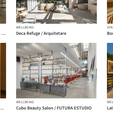
WELLBEING
SPA
Spa / Angela Castilho Architecture and Interiors
Deca Refuge / Arquitetare
Bo
WELLBEING
WEL
o Bosque Public Restroom / GDL Arquitetura
Cubo Beauty Salon / FUTURA ESTUDIO