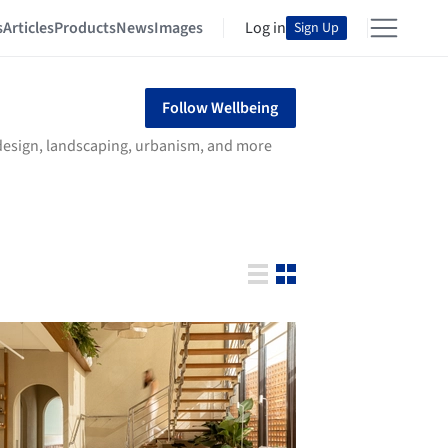
s
Articles
Products
News
Images
Log in
Sign Up
Follow Wellbeing
r design, landscaping, urbanism, and more