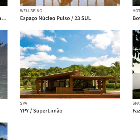
WELLBEING
HO
Bath and Storage Pavilion / Estúdio Rossi Arquitetos
Espaço Núcleo Pulso / 23 SUL
SPA
SPA
YPY / SuperLimão
Faz