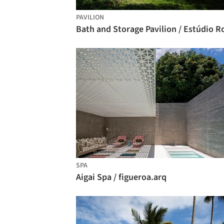
PAVILION
SPA
Aigai Spa / figueroa.arq