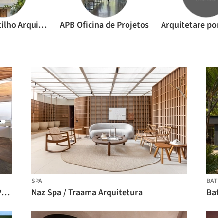
Angela Castilho Arquitetura e Interiores
APB Oficina de Projetos
SPA
BAT
Casa B Beauty Salon / APB Oficina de Projetos
Naz Spa / Traama Arquitetura