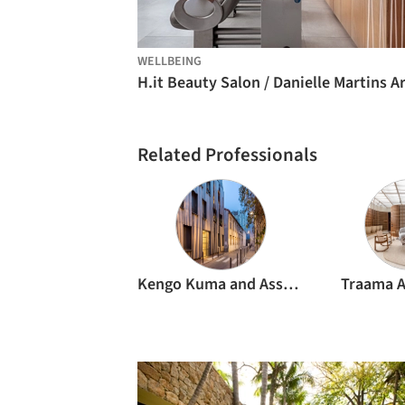
WELLBEING
Related Professionals
Kengo Kuma and Associates
Traama A