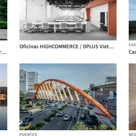
CAS
Oficinas HIGHCOMMERCE / DPLUS Vietnam
Mapa ecológico de Ginza / Hakuten Corporation
Cas
PUENTES
RES