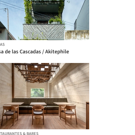
AS
a de las Cascadas / Akitephile
TAURANTES & BARES