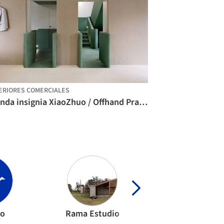
ERIORES COMERCIALES
Tienda insignia XiaoZhuo / Offhand Practice
oo
Rama Estudio
Snøhetta