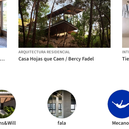
ARQUITECTURA RESIDENCIAL
INT
sa Carcará / Victoria Nizarala Arquitectura
Casa Hojas que Caen / Bercy Fadel
ns&Will
fala
Mecan