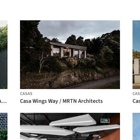
CASAS
CAS
Abbie Abbotsford Terrace / Eckersley Architects
Casa Wings Way / MRTN Architects
Ca