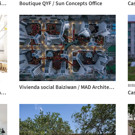
Residencia Paros / Studio Seilern Architects
Boutique QYF / Sun Concepts Office
Ca
BIB
Vivienda social Baiziwan / MAD Architects
Escuelas infantiles N Family Club / Kennedy Woods
Cas