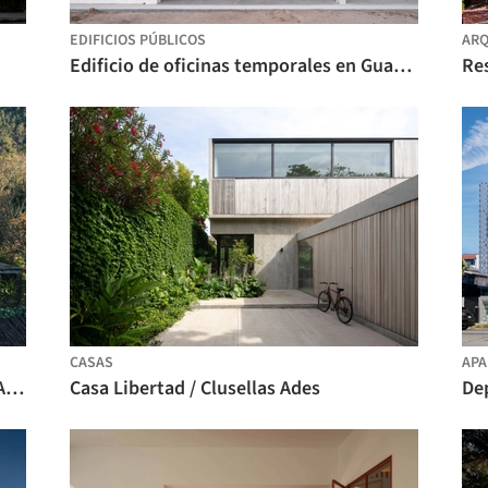
EDIFICIOS PÚBLICOS
ARQ
Edificio de oficinas temporales en Guangde Road para la base terrestre del muelle del servicio público / Atelier Z+
Re
CASAS
AP
Casa Ponta Fina - Aiuruoca / Gil Mello Arquitetura
Casa Libertad / Clusellas Ades