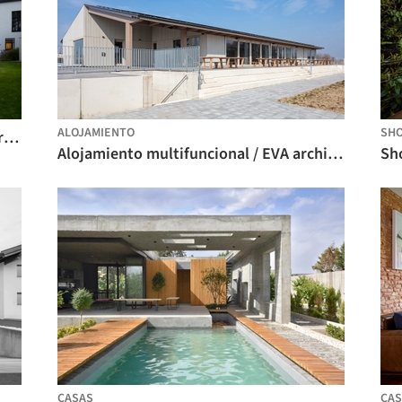
ALOJAMIENTO
SH
Pabellón Yellow Submarine / URBAN architectes
Alojamiento multifuncional / EVA architecten
CASAS
CAS