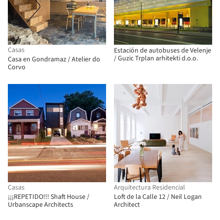
Casas
Estación de autobuses de Velenje
/ Guzic Trplan arhitekti d.o.o.
Casa en Gondramaz / Atelier do
Corvo
Casas
Arquitectura Residencial
¡¡¡REPETIDO!!! Shaft House /
Loft de la Calle 12 / Neil Logan
Urbanscape Architects
Architect