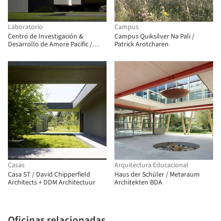
Laboratorio
Campus
Centro de Investigación &
Campus Quiksilver Na Pali /
Desarrollo de Amore Pacific /
Patrick Arotcharen
Álvaro Siza Vieira + Carlos
Castanheira + Kim Jongkyu
Casas
Arquitectura Educacional
Casa ST / David Chipperfield
Haus der Schüler / Metaraum
Architects + DDM Architectuur
Architekten BDA
Oficinas relacionadas