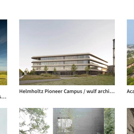
Helmholtz Pioneer Campus / wulf architekten
Biblioteca Presidencial Theodore Roosevelt / Snøhetta