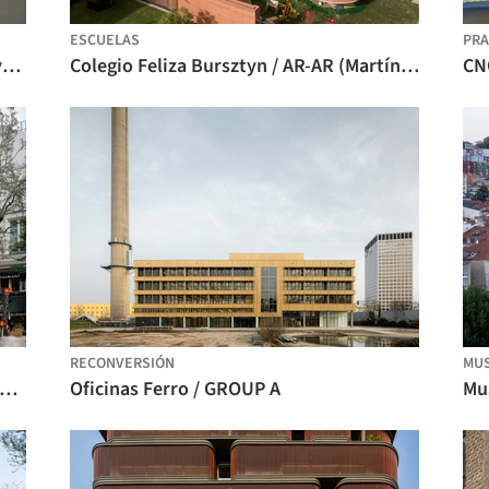
ESCUELAS
PRA
Escuela de Ciencias Matemáticas, Universidad de Pekín / FEI Architects
Colegio Feliza Bursztyn / AR-AR (Martínez Arquitectura) + MEC Arquitectura + Fiallo Atelier
CNC
RECONVERSIÓN
MU
a Fayette - Transformación de una manzana parisina / DATA architectes + THINK TANK architecture
Oficinas Ferro / GROUP A