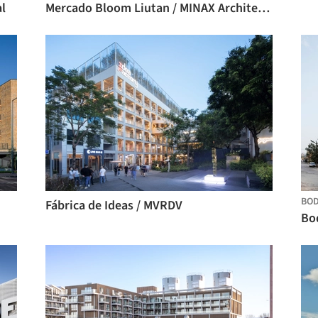
al
Mercado Bloom Liutan / MINAX Architects
BO
Fábrica de Ideas / MVRDV
Bod