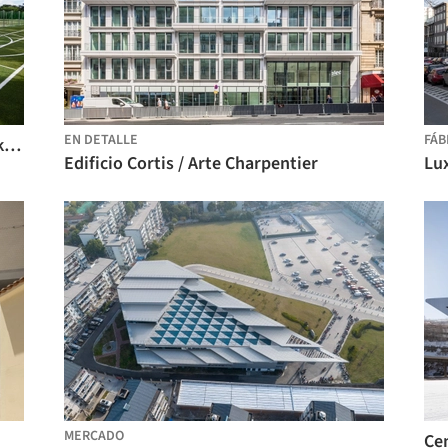
EN DETALLE
FÁB
Centro Innovation Garden OSAKA / Takenaka Corporation
Edificio Cortis / Arte Charpentier
Lux
MERCADO
Ce