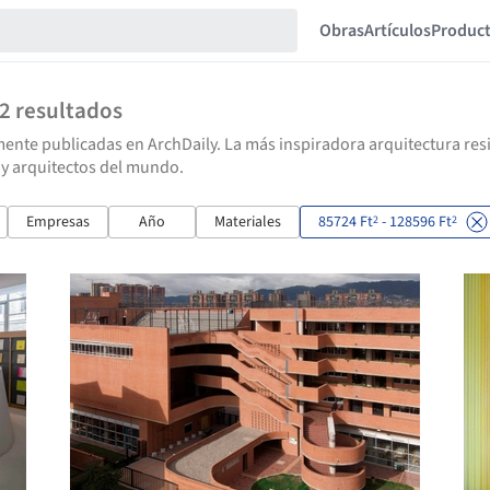
Obras
Artículos
Produc
52
resultados
ente publicadas en ArchDaily. La más inspiradora arquitectura resid
 y arquitectos del mundo.
Empresas
Año
Materiales
85724 Ft
- 128596 Ft
2
2