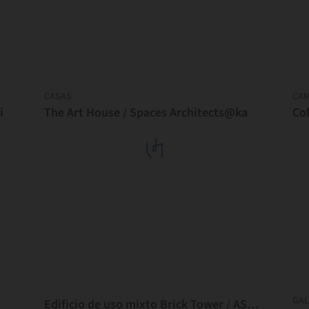
CASAS
CA
i
The Art House / Spaces Architects@ka
Co
GAL
Edificio de uso mixto Brick Tower / ASA Studio