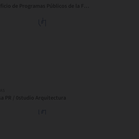
Edificio de Programas Públicos de la Fundación Bienal de Diriyah / Ariel André-GOLEM
AS
a PR / 0studio Arquitectura