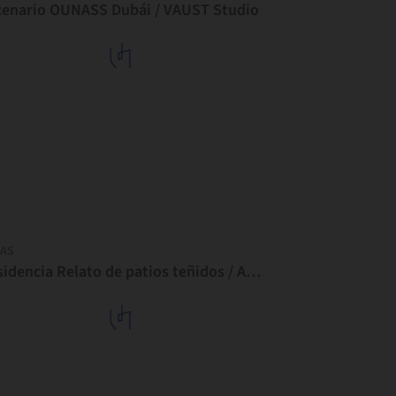
cenario OUNASS Dubái / VAUST Studio
AS
Residencia Relato de patios teñidos / Architects Collaborative