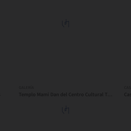
GALERÍA
CAS
s
Templo Mami Dan del Centro Cultural Toligbé / Maison Bignon Sossou
Cas