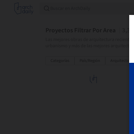
Proyectos Filtrar Por Area
3,3
Las mejores obras de arquitectura recientem
urbanismo y más de las mejores arquitectas
Categorías
País/Región
Arquitectos