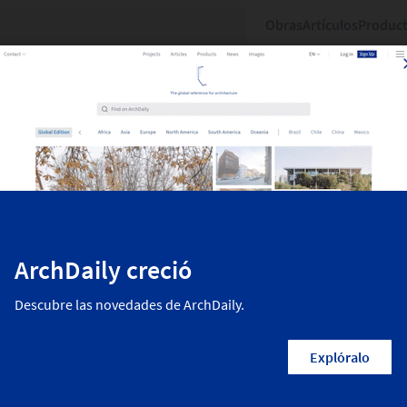
Obras
Artículos
Produc
57
resultados
ente publicadas en ArchDaily. La más inspiradora arquitectura resid
 y arquitectos del mundo.
Empresas
Año
Materiales
6997 Ft
- 10495 Ft
2
2