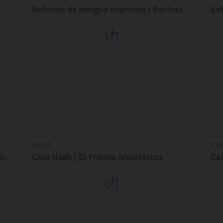
Reforma de antigua imprenta / Bastidas Architecture
CASAS
CAS
Residencia MA – Atibaia / Estúdio Rossi Arquitetos
Casa Naab / Di Frenna Arquitectos
Cas