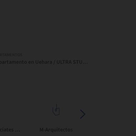
ARTAMENTOS
Departamento en Uehara / ULTRA STUDIO
Ayutt and Associates design
M-Arquitectos
SAOTA