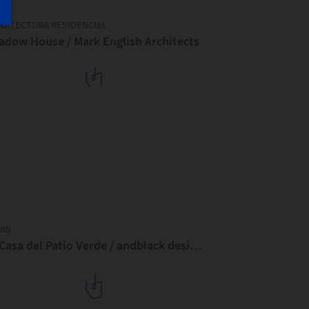
UITECTURA RESIDENCIAL
adow House / Mark English Architects
AS
La Casa del Patio Verde / andblack design studio