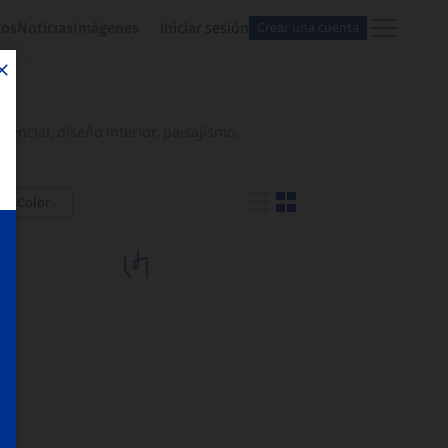
tos
Noticias
Imágenes
Iniciar sesión
Crear una cuenta
encial, diseño interior, paisajismo,
Color