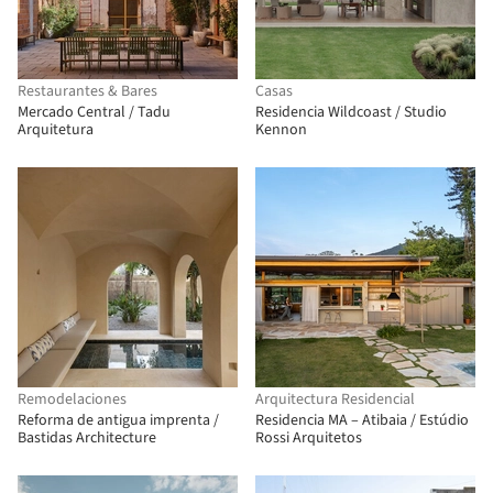
Restaurantes & Bares
Casas
Mercado Central / Tadu
Residencia Wildcoast / Studio
Arquitetura
Kennon
Remodelaciones
Arquitectura Residencial
Reforma de antigua imprenta /
Residencia MA – Atibaia / Estúdio
Bastidas Architecture
Rossi Arquitetos